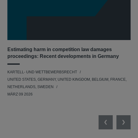
Estimating harm in competition law damages
Reg
proceedings: Recent developments in Germany
Dig
KARTELL- UND WETTBEWERBSRECHT
KAR
UNITED STATES, GERMANY, UNITED KINGDOM, BELGIUM, FRANCE,
UNI
NETHERLANDS, SWEDEN
NE
MÄRZ 09 2026
MÄR
Previous
Next