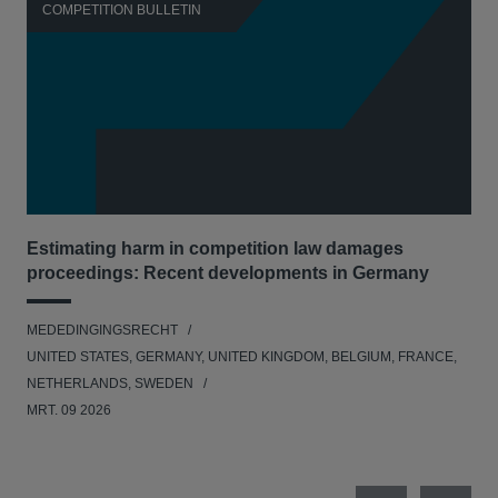
COMPETITION BULLETIN
C
Estimating harm in competition law damages
Reg
proceedings: Recent developments in Germany
Dig
MEDEDINGINGSRECHT
MED
UNITED STATES, GERMANY, UNITED KINGDOM, BELGIUM, FRANCE,
UNI
NETHERLANDS, SWEDEN
NE
MRT. 09 2026
MRT