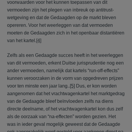
voorwaarden voor het kunnen toepassen van dit
vermoeden zijn het plegen van inbreuk op antitrust-
wetgeving en dat de Gedaagden op de markt bleven
opereren. Voor het weerleggen van dat vermoeden
moeten de Gedaagden zich in het openbaar distantiëren
van het kartel.
[4]
Zelfs als een Gedaagde succes heeft in het weerleggen
van dit vermoeden, erkent Duitse jurisprudentie nog een
ander vermoeden, namelijk dat kartels “run-off-effects”
kunnen veroorzaken in de vorm van opgedreven prijzen
voor ten minste een jaar lang..
[5]
Dus, er kon worden
aangenomen dat het vrachtwagenkartel het marktgedrag
van de Gedaagde bleef beïnvloeden zelfs na diens
directe deelname, of het vrachtwagenkartel kon dus zelf
als de oorzaak van “na-effecten” worden gezien. Het
was in ieder geval mogelijk geweest dat de Gedaagde
ook aansprakelijk werd gesteld voor aankopen direct na