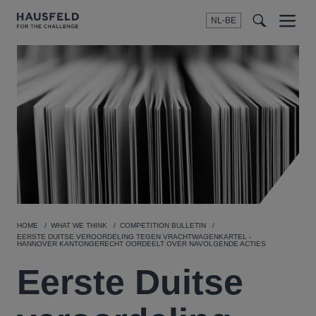
NL-BE
Menu
t
t
f
HOME
WHAT WE THINK
COMPETITION BULLETIN
EERSTE DUITSE VEROORDELING TEGEN VRACHTWAGENKARTEL -
HANNOVER KANTONGERECHT OORDEELT OVER NAVOLGENDE ACTIES
Eerste Duitse