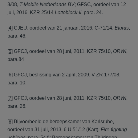
8/08,
T-Mobile Netherlands BV
; GFSC, oordeel van 12
juli, 2016, KZR 25/14
Lottoblock-II
, para. 24.
[4]
CJEU, oordeel van 21 januari, 2016, C-71/14,
Eturas
,
para. 46.
[5]
GFCJ, oordeel van 28 juni, 2011, KZR 75/10,
ORWI
,
para.84
[6]
GFCJ, beslissing van 2 april, 2009, V ZR 177/08,
para. 10.
[7]
GFCJ, oordeel van 28 juni, 2011, KZR 75/10,
ORWI
,
para. 26.
[8]
Bijvoorbeeld de beroepskamer van Karlsruhe,
oordeel van 31 juli, 2013, 6 U 51/12 (Kart),
Fire-fighting
vehicles
, para. 54 f.; Beroepskamer van Thüringen,