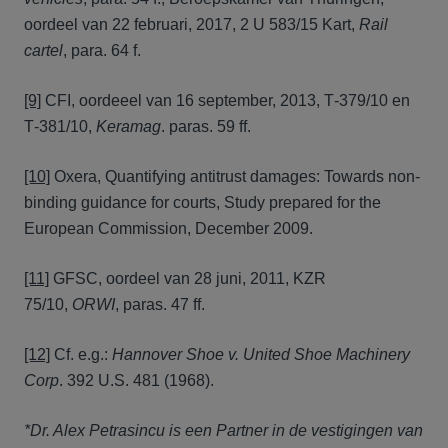
oordeel van 22 februari, 2017, 2 U 583/15 Kart,
Rail
cartel
, para. 64 f.
[9]
CFI, oordeeel van 16 september, 2013, T‑379/10 en
T‑381/10,
Keramag
. paras. 59 ff.
[10]
Oxera, Quantifying antitrust damages: Towards non-
binding guidance for courts, Study prepared for the
European Commission, December 2009.
[11]
GFSC, oordeel van 28 juni, 2011, KZR
75/10,
ORWI
, paras. 47 ff.
[12]
Cf. e.g.:
Hannover Shoe v. United Shoe Machinery
Corp
. 392 U.S. 481 (1968).
*Dr. Alex Petrasincu is een Partner in de vestigingen van