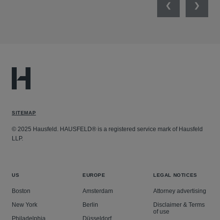
Previous
Next
SITEMAP
© 2025 Hausfeld. HAUSFELD® is a registered service mark of Hausfeld
LLP.
US
EUROPE
LEGAL NOTICES
Boston
Amsterdam
Attorney advertising
New York
Berlin
Disclaimer & Terms
of use
Philadelphia
Düsseldorf