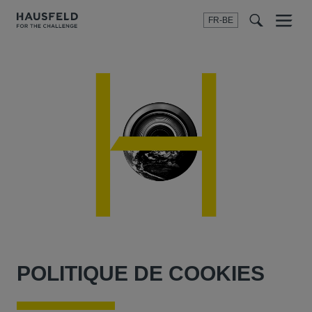
FR-BE
Menu
t
t
f
POLITIQUE DE COOKIES