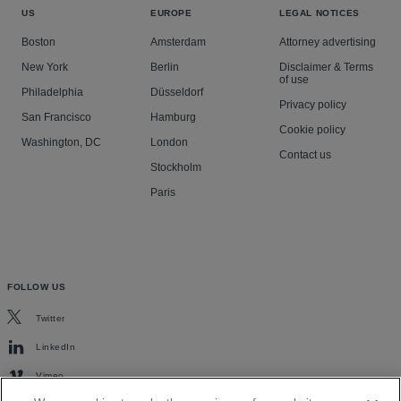
US
EUROPE
LEGAL NOTICES
Boston
Amsterdam
Attorney advertising
New York
Berlin
Disclaimer & Terms
of use
Philadelphia
Düsseldorf
Privacy policy
San Francisco
Hamburg
Cookie policy
Washington, DC
London
Contact us
Stockholm
Paris
FOLLOW US
Twitter
LinkedIn
Vimeo